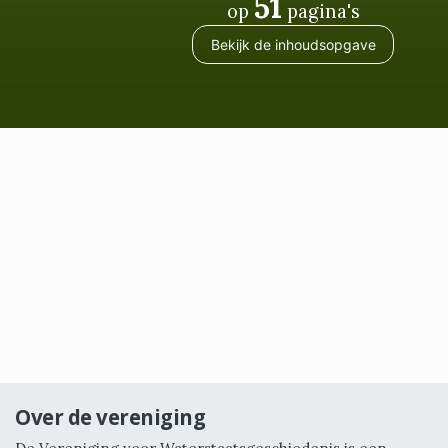
51
op
pagina's
Bekijk de inhoudsopgave
Over de vereniging